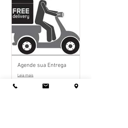
Agende sua Entrega
Leia mais
8 h
Entrega
Entrega Gratuita
Gratuita
Agendar